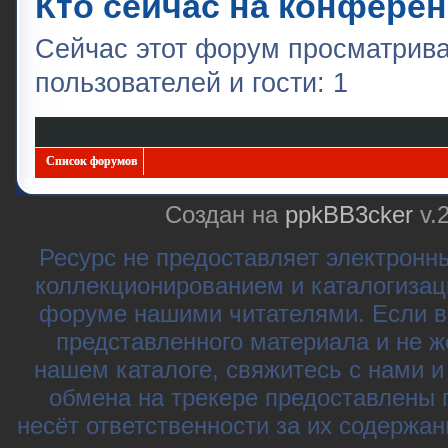
Кто сейчас на конфере
Сейчас этот форум просматрива
пользователей и гости: 1
Список форумов
Создан на
ppkBB3cker
v.
Ресурс не предоставляет электронн
коллекционированием и каталогизац
форуме нашими читателями. Если в
представленного материала и не ж
нашем каталоге, свяжитесь с нами 
обмена на трекере предоставлены 
несёт ответственности за их содержа