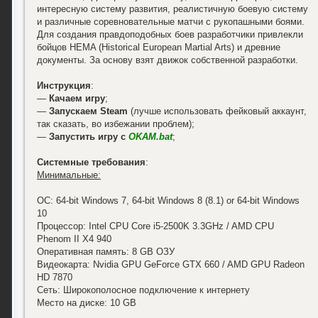
интересную систему развития, реалистичную боевую систему
и различные соревновательные матчи с рукопашными боями.
Для создания правдоподобных боев разработчики привлекли
бойцов HEMA (Historical European Martial Arts) и древние
документы. За основу взят движок собственной разработки.
Инструкция
:
—
Качаем игру
;
—
Запускаем Steam
(лучше использовать фейковый аккаунт,
так сказать, во избежании проблем);
—
Запустить игру с
OKAM.bat
;
Системные требования
:
Минимальные:
ОС: 64-bit Windows 7, 64-bit Windows 8 (8.1) or 64-bit Windows
10
Процессор: Intel CPU Core i5-2500K 3.3GHz / AMD CPU
Phenom II X4 940
Оперативная память: 8 GB ОЗУ
Видеокарта: Nvidia GPU GeForce GTX 660 / AMD GPU Radeon
HD 7870
Сеть: Широкополосное подключение к интернету
Место на диске: 10 GB