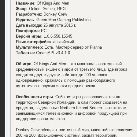
Название:
Of Kings And Men
Жанр
: Online, Экшен, RPG
Разработчик
: Donkey Crew
Издатель
: Green Man Gaming Publishing
Дата выхода
: 25 августа 2016 г.
Платформа:
PC
Версия игры
: 1.0.6.558.15545
Язык интерфейса
: английский
Мультиплеер:
Есть. Мастер-сервер от Fianna
Таблетка:
CreamAPI v3.4.1.0
Об игре
: Of Kings And Men - это многопользовательский
средневековый экшен с видом от третьего лица, где игроки
сходятся друг с другом в битвах до 200 человек
одновременно, сражаясь с помощью разнообразного
аутентичного оружия эпохи средних веков.
Особенности игры
: События игры разворачиваются на
территории Северной Ирландии, а сам проект создается на
средства, выделенные Northern Ireland Screen - агентством,
занимающимся телевизионной и цифровой продукцией при
поддержке правительства.
Donkey Crew обещают постоянный мир, масштабные сражения
200 на 200, фракционную систему, захват территорий,