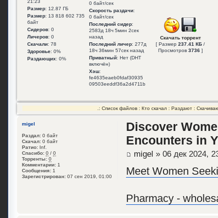
21:23
0 байт/сек
Размер
: 12.87 ГБ
Скорость раздачи
:
Размер
: 13 818 602 735
0 байт/сек
байт
Последний сидер
:
Сидеров
: 0
2583д 18ч 5мин 2сек
Личеров
: 0
назад
Скачать торрент
Скачали
: 78
Последний личер
: 277д
[ Размер
237.41 КБ
/
18ч 36мин 57сек назад
Просмотров
3736
]
Здоровье
: 0%
Приватный
: Нет (DHT
Раздающих
: 0%
включён)
Хэш
:
fe4635eaeb0fdaf30935
09503eeddf36a2d4711b
.:
Список файлов
:
Кто скачал
:
Раздают
:
Скачива
Discover Women
migel
Раздал:
0 байт
Encounters in Y
Скачал:
0 байт
Ратио:
Inf.
migel
» 06 дек 2024, 2
Спасибо:
0
/
0
Торренты:
0
Комментарии:
1
Meet Women Seeking
Сообщения:
1
Зарегистрирован:
07 сен 2019, 01:00
Pharmacy - wholesal