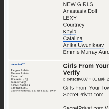
NEW GIRLS
Anastasia Doll
LEXY
Courtney
Kayla
Catalina
Anika Uwunikaav
Emmie Murray Auro
Girls From Your
detectiv007
Раздал:
0 байт
Verify
Скачал:
0 байт
Ратио:
Inf.
detectiv007
» 01 май 2
Спасибо:
0
/
0
Торренты:
0
Комментарии:
1
Girls From Your To
Сообщения:
1
Зарегистрирован:
27 фев 2020, 19:54
SecretPrivat com
SecretPrivat com 