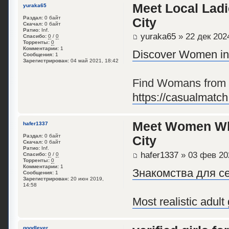
Meet Local Ladi
yuraka65
Раздал:
0 байт
City
Скачал:
0 байт
Ратио:
Inf.
yuraka65
» 22 дек 2024
Спасибо:
0
/
0
Торренты:
0
Комментарии:
1
Discover Women in 
Сообщения:
1
Зарегистрирован:
04 май 2021, 18:42
Find Womans from yo
https://casualmatch.
Meet Women Who
hafer1337
Раздал:
0 байт
City
Скачал:
0 байт
Ратио:
Inf.
hafer1337
» 03 фев 20
Спасибо:
0
/
0
Торренты:
0
Комментарии:
1
Знакомства для се
Сообщения:
1
Зарегистрирован:
20 июн 2019,
14:58
Most realistic adul
goodlever