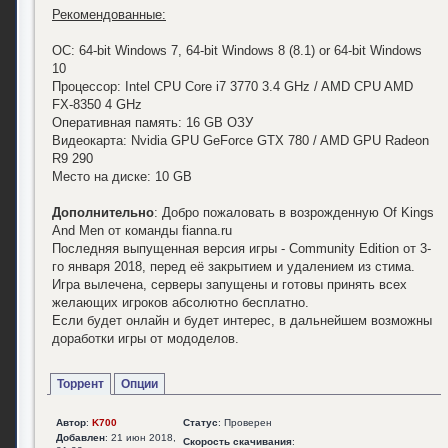
Рекомендованные:
ОС: 64-bit Windows 7, 64-bit Windows 8 (8.1) or 64-bit Windows
10
Процессор: Intel CPU Core i7 3770 3.4 GHz / AMD CPU AMD
FX-8350 4 GHz
Оперативная память: 16 GB ОЗУ
Видеокарта: Nvidia GPU GeForce GTX 780 / AMD GPU Radeon
R9 290
Место на диске: 10 GB
Дополнительно
: Добро пожаловать в возрожденную Of Kings
And Men от команды fianna.ru
Последняя выпущенная версия игры - Community Edition от 3-
го января 2018, перед её закрытием и удалением из стима.
Игра вылечена, серверы запущены и готовы принять всех
желающих игроков абсолютно бесплатно.
Если будет онлайн и будет интерес, в дальнейшем возможны
доработки игры от мододелов.
Торрент
Опции
Автор
:
K700
Статус
: Проверен
Добавлен
: 21 июн 2018,
Скорость скачивания
: