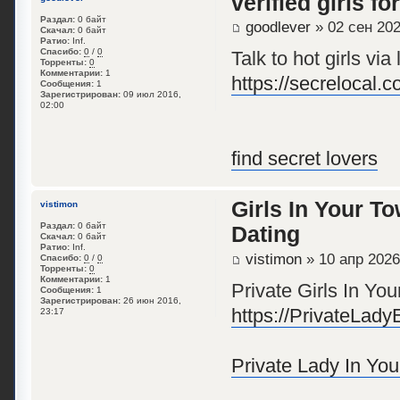
verified girls fo
Раздал:
0 байт
goodlever
» 02 сен 202
Скачал:
0 байт
Ратио:
Inf.
Спасибо:
0
/
0
Talk to hot girls vi
Торренты:
0
Комментарии:
1
https://secrelocal.
Сообщения:
1
Зарегистрирован:
09 июл 2016,
02:00
find secret lovers
Girls In Your T
vistimon
Раздал:
0 байт
Dating
Скачал:
0 байт
Ратио:
Inf.
vistimon
» 10 апр 2026
Спасибо:
0
/
0
Торренты:
0
Комментарии:
1
Private Girls In Yo
Сообщения:
1
Зарегистрирован:
26 июн 2016,
https://PrivateLad
23:17
Private Lady In Yo