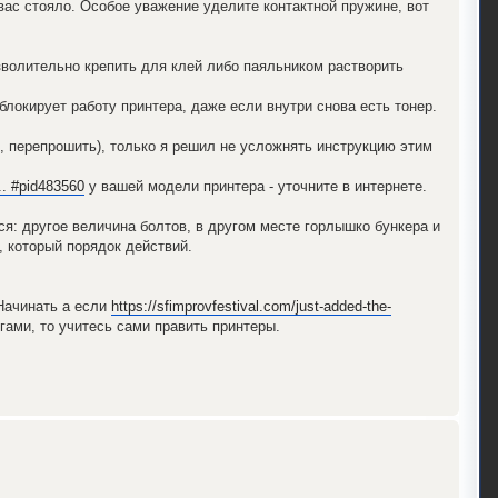
вас стояло. Особое уважение уделите контактной пружине, вот
зволительно крепить для клей либо паяльником растворить
блокирует работу принтера, даже если внутри снова есть тонер.
, перепрошить), только я решил не усложнять инструкцию этим
.. #pid483560
у вашей модели принтера - уточните в интернете.
я: другое величина болтов, в другом месте горлышко бункера и
, который порядок действий.
Начинать а если
https://sfimprovfestival.com/just-added-the-
гами, то учитесь сами править принтеры.