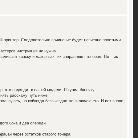
й принтер. Следовательно сочинение будет написана простыми
мастеров инструкция не нужна.
заливают краску и лазерные - их заправляют тонером. Вот так
р, что подходит к вашей модели. Я купил баночку
енять расскажу чуть ниже.
пользуюсь, но койкогда безвыездно же включаю его. И вот внове
дого бока и два спереди.
рабан через остатков старого тонера.