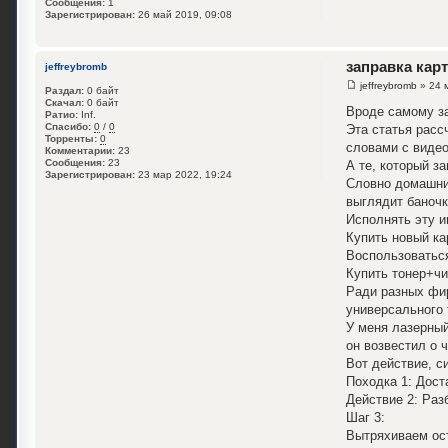
Сообщения:
1
Зарегистрирован:
26 май 2019, 09:08
заправка кар
jeffreybromb
jeffreybromb
» 24 
Раздал:
0 байт
Скачал:
0 байт
Вроде самому з
Ратио:
Inf.
Спасибо:
0
/
0
Эта статья расс
Торренты:
0
словами с виде
Комментарии:
23
Сообщения:
23
А те, который з
Зарегистрирован:
23 мар 2022, 19:24
Словно домашние
выглядит баночк
Исполнять эту и
Купить новый ка
Воспользоваться
Купить тонер+чи
Ради разных фир
универсального 
У меня лазерный
он возвестил о 
Вот действие, с
Походка 1: Дост
Действие 2: Раз
Шаг 3:
Вытряхиваем ост