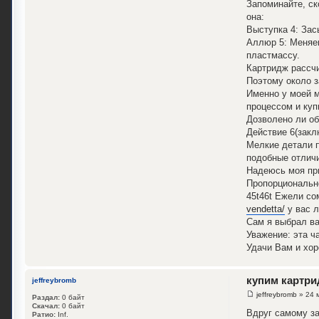
Запоминайте, с
она:
Выступка 4: Зас
Аллюр 5: Меняем
пластмассу.
Картридж рассчи
Поэтому около з
Именно у моей м
процессом и куп
Дозволено ли об
Действие 6(закл
Мелкие детали п
подобные отличи
Надеюсь моя при
Пропорционально
45t46t Ежели со
vendetta/
у вас л
Сам я выбрал ва
Уважение: эта ч
Удачи Вам и хор
купим картр
jeffreybromb
jeffreybromb
» 24 
Раздал:
0 байт
Скачал:
0 байт
Вдруг самому за
Ратио:
Inf.