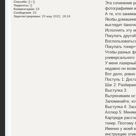
Спасибо:
0
/
0
Эта сочинение р
Торренты:
0
фотографиями и
Комментарии:
23
Сообщения:
23
А те, кто заним
Зарегистрирован:
23 мар 2022, 19:24
Якобы домашние 
выглядит баночк
Исполнять эту и
Покупать другой
Воспользоваться
Покупать тонер+
Чтобы разных фи
универсального 
У меня лазерный
недавно он возв
Вот дело, ровно
Поступь 1: Дост
Шаг 2: Разбирае
Выступка 3:
Вытряхиваем ост
Запоминайте, к
Выступка 4: Зас
Аллюр 5: Меняем
Картридж рассчи
тонер. Поэтому 
Именно у моей м
инструкцию этим