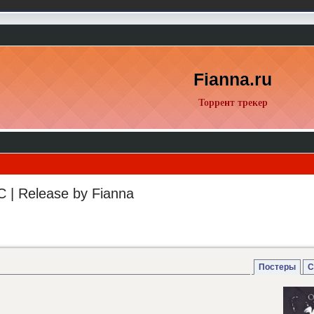
Fianna.ru
Торрент трекер
C | Release by Fianna
Постеры
С