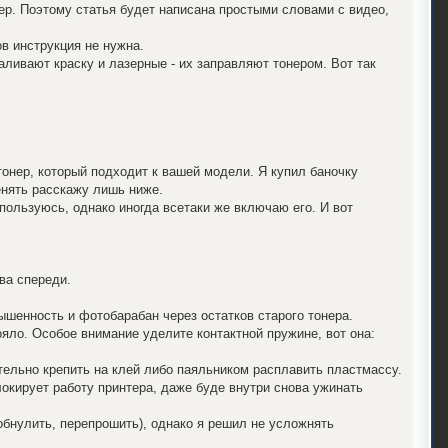
ер. Поэтому статья будет написана простыми словами с видео,
ов инструкция не нужна.
аливают краску и лазерные - их заправляют тонером. Вот так
онер, который подходит к вашей модели. Я купил баночку
менять расскажу лишь ниже.
пользуюсь, однако иногда всетаки же включаю его. И вот
ва спереди.
шенность и фотобарабан через остатков старого тонера.
ояло. Особое внимание уделите контактной пружине, вот она:
ельно крепить на клей либо паяльником расплавить пластмассу.
локирует работу принтера, даже буде внутри снова ужинать
обнулить, перепрошить), однако я решил не усложнять
.