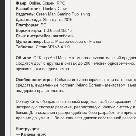
Жанр
: Online, Экшен, RPG
Разработчик
: Donkey Crew
Издатель
: Green Man Gaming Publishing
Дата выхода
: 25 августа 2016 г.
Платформа:
PC
Версия игры
: 1.0.6.558.15545
Язык интерфейса
: английский
Мультиплеер:
Есть. Мастер-сервер от Fianna
Таблетка:
CreamAPI v3.4.1.0
Об игре
: Of Kings And Men - это многопользовательский средне
сходятся друг с другом в битвах до 200 человек одновременно
оружия эпохи средних веков.
Особенности игры
: События игры разворачиваются на террито
средства, выделенные Northern Ireland Screen - агентством, з
поддержке правительства.
Donkey Crew обещают постоянный мир, масштабные сражения 20
интересную систему развития, реалистичную боевую систему 
боями. Для создания правдоподобных боев разработчики привлекл
древние документы. За основу взят движок собственной разрабо
Инструкция
:
—
Качаем игру
;