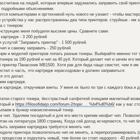
ассчитана на людей, которые впервые задумались заправить свой принт
 подробными объяснениями.
ается компьютерами и оргтехникой нуль нового не узнают - чтобы мастер
устройства у нас распространенны два типа принтеров: струйные - им з
а с тонером:
нструкцию меня побудили высокие цены. Сравните сами:
 картридж - 3 200 рублей
 услугой "Заправить принтер" - 1 500 рублей.
чип и самому заправить - 250 рублей.
рм и моделей принтеров лопать разные тонеры. Выбирайте именно тот т
тонера за 190 рублей и чип за 40 руб. Который делает чип и зачем его 
 принтер Панасоник MB1500. Хотя рак для беда чаще свистит, чем я им 
естил о часть, что картридж израсходован и должен заправиться.
 я это делал:
аем картридж.
м картридж, откручивая винты. У меня их было по три с каждого бока и д
атки старого тонера, бесстрастный салфеткой очищаем магнитный возвы
оторый и
https://filosofidarjo.com/forum-2/topic ... %b4%d0%b6/
как у вас ст
ыпаем в бункер новоиспеченный тонер.
 чип. Удаляем поседелый и для его место крепим неофит чип. Позволит
тан на литература 1800 страниц. Когда сей доход исчерпается, то чип б
быть заправке картриджа требуется менять чип.
одели принтера позволительно чип не менять, а перепрограммировать (
 процессом и подкупать новый, тем более он стоит недорого - 40 рублей