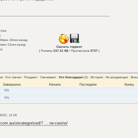
т/сек
к
 30мин 18сек назад
 2мин 13сек назад
Скачать торрент
н)
[ Размер
237.41 КБ
/ Просмотров
3737
]
ов
:
Кто скачал
:
Раздают
:
Скачивают
:
Кто благодарил
(2) :
История
:
Не раздающие
:
Внеш
Завершено
Начало
Последнее
Конец
0%
0%
2021, 11:26
com.au/uncategorized/7 ... ne-casino/