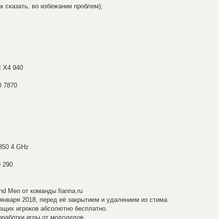
к сказать, во избежании проблем);
I X4 940
D 7870
350 4 GHz
 290
d Men от команды fianna.ru
 января 2018, перед её закрытием и удалением из стима.
ющих игроков абсолютно бесплатно.
оработки игры от мододелов.