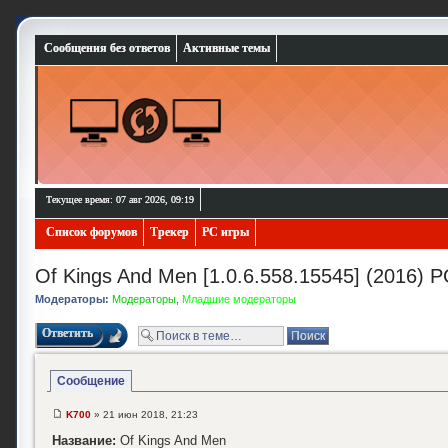
Сообщения без ответов
Активные темы
Текущее время: 07 авг 2026, 09:19
Список форумов
Трекер
PC игры
Of Kings And Men [1.0.6.558.15545] (2016) P
Модераторы:
Модераторы
,
Младшие модераторы
Ответить
Сообщение
K700
» 21 июн 2018, 21:23
Название:
Of Kings And Men