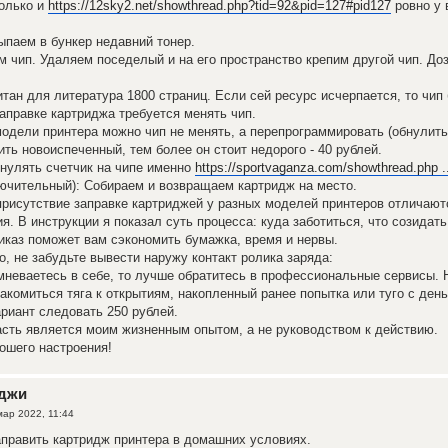
колько и
https://12sky2.net/showthread.php?tid=92&pid=127#pid127
ровно у 
ыпаем в бункер недавний тонер.
 чип. Удаляем поседелый и на его пространство крепим другой чип. До
тан для литература 1800 страниц. Если сей ресурс исчерпается, то чип 
аправке картриджа требуется менять чип.
одели принтера можно чип не менять, а перепрограммировать (обнулить
ить новоиспеченный, тем более он стоит недорого - 40 рублей.
нулять счетчик на чипе именно
https://sportvaganza.com/showthread.php .
ючительный): Собираем и возвращаем картридж на место.
рисутствие заправке картриджей у разных моделей принтеров отличаютс
я. В инструкции я показал суть процесса: куда заботиться, что созидать
каз поможет вам сэкономить бумажка, время и нервы.
, не забудьте вывести наружу контакт ролика заряда:
мневаетесь в себе, то лучше обратитесь в профессиональные сервисы. 
акомиться тяга к открытиям, накопленный ранее попытка или туго с день
риант следовать 250 рублей.
асть является моим жизненным опытом, а не руководством к действию.
ошего настроения!
иджи
мар 2022, 11:44
править картридж принтера в домашних условиях.