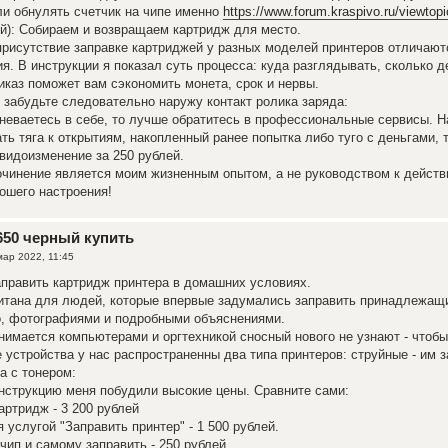
и обнулять счетчик на чипе именно
https://www.forum.kraspivo.ru/viewtop
й): Собираем и возвращаем картридж для место.
рисутствие заправке картриджей у разных моделей принтеров отличаютс
я. В инструкции я показал суть процесса: куда разглядывать, сколько де
каз поможет вам сэкономить монета, срок и нервы.
 забудьте следовательно наружу контакт ролика заряда:
мневаетесь в себе, то лучше обратитесь в профессиональные сервисы. Н
ть тяга к открытиям, накопленный ранее попытка либо туго с деньгами, 
видоизменение за 250 рублей.
очинение является моим жизненным опытом, а не руководством к действ
ошего настроения!
650 черный купить
мар 2022, 11:45
править картридж принтера в домашних условиях.
читана для людей, которые впервые задумались заправить принадлежащ
о, фотографиями и подробными объяснениями.
анимается компьютерами и оргтехникой сносный нового не узнают - чтобы
устройства у нас распространенны два типа принтеров: струйные - им з
а с тонером:
нструкцию меня побудили высокие цены. Сравните сами:
артридж - 3 200 рублей
 услугой "Заправить принтер" - 1 500 рублей.
чип и самому заправить - 250 рублей.