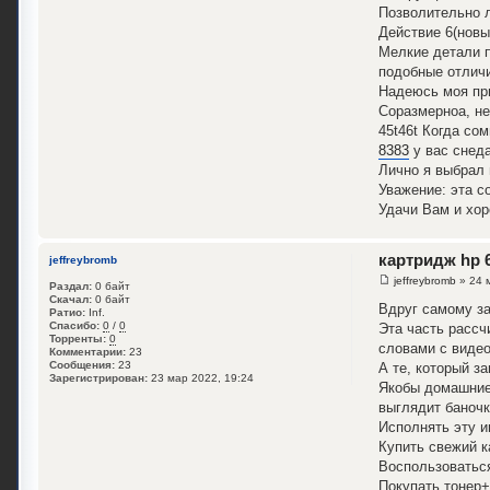
Позволительно л
Действие 6(новы
Мелкие детали п
подобные отличи
Надеюсь моя при
Соразмерноa, не
45t46t Когда со
8383
у вас снеда
Лично я выбрал 
Уважение: эта с
Удачи Вам и хор
картридж hp 
jeffreybromb
jeffreybromb
» 24 
Раздал:
0 байт
Скачал:
0 байт
Вдруг самому за
Ратио:
Inf.
Спасибо:
0
/
0
Эта часть расс
Торренты:
0
словами с виде
Комментарии:
23
Сообщения:
23
А те, который з
Зарегистрирован:
23 мар 2022, 19:24
Якобы домашние 
выглядит баночк
Исполнять эту и
Купить свежий к
Воспользоваться
Покупать тонер+