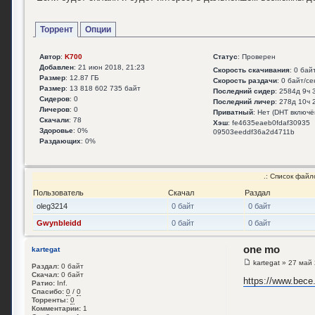
Торрент
Опции
Автор
:
K700
Статус
: Проверен
Добавлен
: 21 июн 2018, 21:23
Скорость скачивания
: 0 бай
Размер
: 12.87 ГБ
Скорость раздачи
: 0 байт/се
Размер
: 13 818 602 735 байт
Последний сидер
: 2584д 9ч
Сидеров
: 0
Последний личер
: 278д 10ч
Личеров
: 0
Приватный
: Нет (DHT включё
Скачали
: 78
Хэш
: fe4635eaeb0fdaf30935
Здоровье
: 0%
09503eeddf36a2d4711b
Раздающих
: 0%
.:
Список файл
Пользователь
Скачал
Раздал
oleg3214
0 байт
0 байт
Gwynbleidd
0 байт
0 байт
one mo
kartegat
kartegat
» 27 май 
Раздал:
0 байт
Скачал:
0 байт
https://www.bece.
Ратио:
Inf.
Спасибо:
0
/
0
Торренты:
0
Комментарии:
1