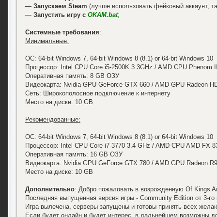
—
Запускаем Steam
(лучше использовать фейковый аккаунт, та
—
Запустить игру с
OKAM.bat
;
Системные требования
:
Минимальные:
ОС: 64-bit Windows 7, 64-bit Windows 8 (8.1) or 64-bit Windows 10
Процессор: Intel CPU Core i5-2500K 3.3GHz / AMD CPU Phenom I
Оперативная память: 8 GB ОЗУ
Видеокарта: Nvidia GPU GeForce GTX 660 / AMD GPU Radeon H
Сеть: Широкополосное подключение к интернету
Место на диске: 10 GB
Рекомендованные:
ОС: 64-bit Windows 7, 64-bit Windows 8 (8.1) or 64-bit Windows 10
Процессор: Intel CPU Core i7 3770 3.4 GHz / AMD CPU AMD FX-8
Оперативная память: 16 GB ОЗУ
Видеокарта: Nvidia GPU GeForce GTX 780 / AMD GPU Radeon R9
Место на диске: 10 GB
Дополнительно
: Добро пожаловать в возрожденную Of Kings An
Последняя выпущенная версия игры - Community Edition от 3-го
Игра вылечена, серверы запущены и готовы принять всех жела
Если будет онлайн и будет интерес, в дальнейшем возможны д