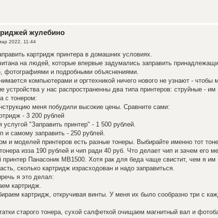
триджей жулебино
мар 2022, 11:44
аправить картридж принтера в домашних условиях.
читана на людей, которые впервые задумались заправить принадлежащи
о, фотографиями и подробными объяснениями.
анимается компьютерами и оргтехникой ничего нового не узнают - чтобы 
 устройства у нас распространенны два типа принтеров: струйные - им 
а с тонером:
нструкцию меня побудили высокие цены. Сравните сами:
ртридж - 3 200 рублей
 услугой "Заправить принтер" - 1 500 рублей.
п и самому заправить - 250 рублей.
м и моделей принтеров есть разные тонеры. Выбирайте именно тот тоне
тонера изза 190 рублей и чип ради 40 руб. Что делает чип и зачем его м
 принтер Панасоник MB1500. Хотя рак для беда чаще свистит, чем я им 
часть, сколько картридж израсходован и надо заправиться.
иречь я это делал:
аем картридж.
бираем картридж, откручивая винты. У меня их было сообразно три с каж
атки старого тонера, сухой салфеткой очищаем магнитный вал и фотоба