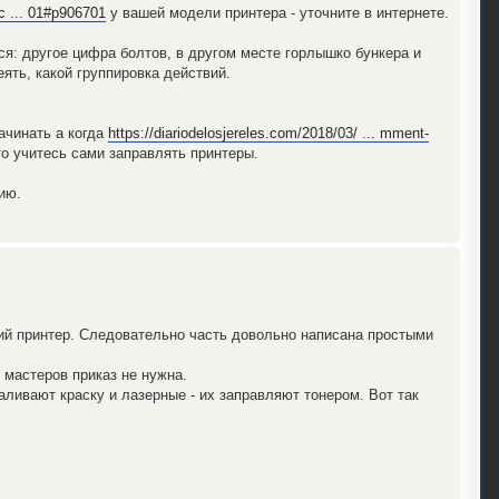
ic ... 01#p906701
у вашей модели принтера - уточните в интернете.
я: другое цифра болтов, в другом месте горлышко бункера и
ять, какой группировка действий.
ачинать а когда
https://diariodelosjereles.com/2018/03/ ... mment-
то учитесь сами заправлять принтеры.
ию.
ий принтер. Следовательно часть довольно написана простыми
 мастеров приказ не нужна.
аливают краску и лазерные - их заправляют тонером. Вот так