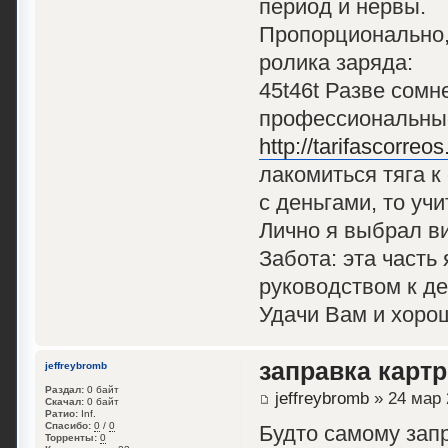
период и нервы.
Пропорционально,
ролика заряда:
45t46t Разве сомн
профессиональные
http://tarifascorre
лакомиться тяга к
с деньгами, то уч
Лично я выбрал в
Забота: эта часть
руководством к д
Удачи Вам и хоро
заправка карт
jeffreybromb
Раздал:
0 байт
jeffreybromb
» 24 мар 
Скачал:
0 байт
Ратио:
Inf.
Спасибо:
0
/
0
Будто самому зап
Торренты:
0