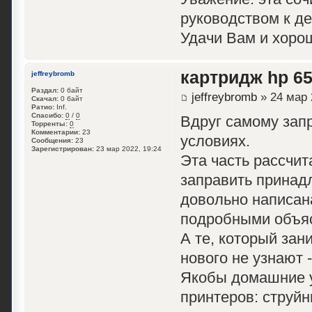
руководством к д
Удачи Вам и хоро
картридж hp 6
jeffreybromb
Раздал:
0 байт
jeffreybromb
» 24 мар 
Скачал:
0 байт
Ратио:
Inf.
Спасибо:
0
/
0
Вдруг самому зап
Торренты:
0
Комментарии:
23
условиях.
Сообщения:
23
Зарегистрирован:
23 мар 2022, 19:24
Эта часть рассчи
заправить принад
довольно написан
подробными объя
А те, который зан
нового не узнают 
Якобы домашние у
принтеров: струйн