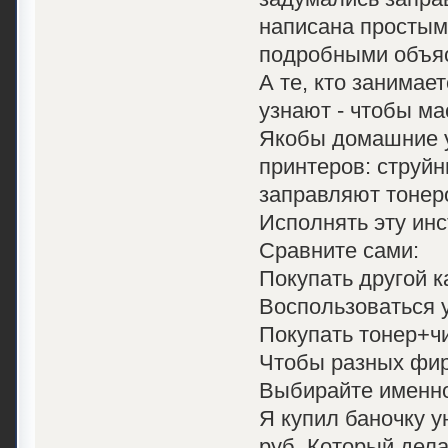
написана простым
подробными объя
А те, кто занимае
узнают - чтобы ма
Якобы домашние у
принтеров: струйн
заправляют тонеро
Исполнять эту ин
Сравните сами:
Покупать другой к
Воспользоваться у
Покупать тонер+чи
Чтобы разных фир
Выбирайте именно
Я купил баночку у
руб. Который дела