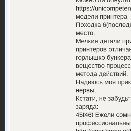
Можно ли обнулят
https://unicompete
модели принтера -
Походка 6(послед
место.
Мелкие детали пр
принтеров отличаю
горлышко бункера 
вещество процесса
метода действий.
Надеюсь моя прик
нервы.
Кстати, не забудь
заряда:
45t46t Ежели сомн
профессиональные