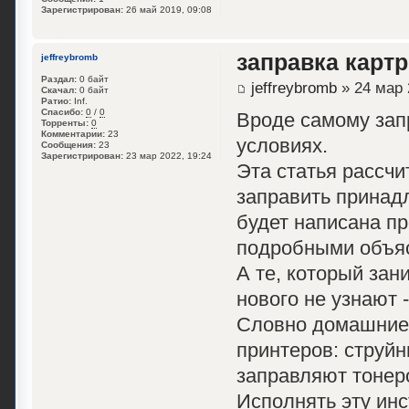
Зарегистрирован:
26 май 2019, 09:08
заправка карт
jeffreybromb
Раздал:
0 байт
jeffreybromb
» 24 мар 
Скачал:
0 байт
Ратио:
Inf.
Спасибо:
0
/
0
Вроде самому зап
Торренты:
0
Комментарии:
23
условиях.
Сообщения:
23
Зарегистрирован:
23 мар 2022, 19:24
Эта статья рассч
заправить принад
будет написана п
подробными объя
А те, который зан
нового не узнают 
Словно домашние 
принтеров: струйн
заправляют тонеро
Исполнять эту ин