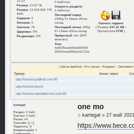
21:23
0 байт/сек
Размер
: 12.87 ГБ
Скорость раздачи
:
Размер
: 13 818 602 735
0 байт/сек
байт
Последний сидер
:
Сидеров
: 0
2586д 5ч 43мин 48сек
Личеров
: 0
назад
Скачать торрент
Скачали
: 78
Последний личер
: 280д
[ Размер
237.41 КБ
/
6ч 15мин 43сек назад
Просмотров
3738
]
Здоровье
: 0%
Приватный
: Нет (DHT
Раздающих
: 0%
включён)
Хэш
:
fe4635eaeb0fdaf30935
09503eeddf36a2d4711b
.:
Список файлов
:
Кто скачал
:
Раздают
:
Скачивают
Трекер
Анонс через
Со
udp://tracker.publicbt.com:80
udp://tracker.prq.to
udp://tracker.openbittorrent.com:80
one mo
kartegat
Раздал:
0 байт
kartegat
» 27 май 2021
Скачал:
0 байт
Ратио:
Inf.
Спасибо:
0
/
0
https://www.bece.co
Торренты:
0
Комментарии:
1
Сообщения:
1