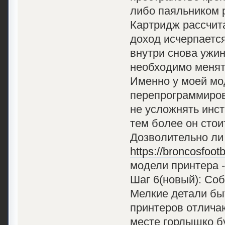
либо паяльником 
Картридж рассчита
доход исчерпается
внутри снова ужин
необходимо менят
Именно у моей мод
перепрограммиров
не усложнять инст
тем более он стои
Дозволительно ли 
https://broncosfoot
модели принтера -
Шаг 6(новый): Со
Мелкие детали бы
принтеров отличаю
месте горлышко бу