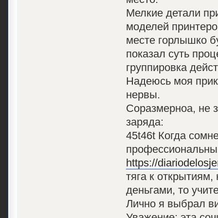
Мелкие детали пр
моделей принтеро
месте горлышко бу
показал суть проц
группировка дейст
Надеюсь моя прик
нервы.
Соразмерноa, не з
заряда:
45t46t Когда сомн
профессиональные
https://diariodelos
тяга к открытиям,
деньгами, то учит
Лично я выбрал в
Уважение: эта со