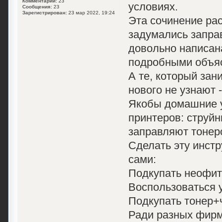
Комментарии:
23
условиях.
Сообщения:
23
Зарегистрирован:
23 мар 2022, 19:24
Эта сочинение ра
задумались запра
довольно написан
подробными объя
А те, который зан
нового не узнают 
Якобы домашние у
принтеров: струйн
заправляют тонеро
Сделать эту инст
сами:
Подкупать неофит 
Воспользоваться у
Подкупать тонер+ч
Ради разных фирм