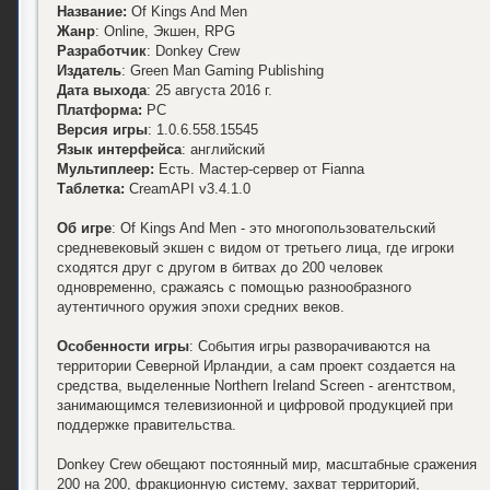
Название:
Of Kings And Men
Жанр
: Online, Экшен, RPG
Разработчик
: Donkey Crew
Издатель
: Green Man Gaming Publishing
Дата выхода
: 25 августа 2016 г.
Платформа:
PC
Версия игры
: 1.0.6.558.15545
Язык интерфейса
: английский
Мультиплеер:
Есть. Мастер-сервер от Fianna
Таблетка:
CreamAPI v3.4.1.0
Об игре
: Of Kings And Men - это многопользовательский
средневековый экшен с видом от третьего лица, где игроки
сходятся друг с другом в битвах до 200 человек
одновременно, сражаясь с помощью разнообразного
аутентичного оружия эпохи средних веков.
Особенности игры
: События игры разворачиваются на
территории Северной Ирландии, а сам проект создается на
средства, выделенные Northern Ireland Screen - агентством,
занимающимся телевизионной и цифровой продукцией при
поддержке правительства.
Donkey Crew обещают постоянный мир, масштабные сражения
200 на 200, фракционную систему, захват территорий,