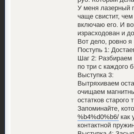
У меня лазерный 
чаще свистит, чем
включаю его. И во
израсходован и д
Вот дело, ровно я
Поступь 1: Достае
Шаг 2: Разбираем 
по три с каждого 
Выступка 3:
Вытряхиваем оста
очищаем магнитны
остатков старого 
Запоминайте, кот
%b4%d0%b6/
как 
контактной пружин
Выступка 4: Засы