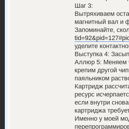
Шаг 3:
Вытряхиваем оста
магнитный вал и ф
Запоминайте, ско
tid=92&pid=127#pi
уделите контактно
Выступка 4: Засып
Аллюр 5: Меняем 
крепим другой чип
паяльником раств
Картридж рассчита
ресурс исчерпаетс
если внутри снова
картриджа требует
Именно у моей мо
перепрограммиров