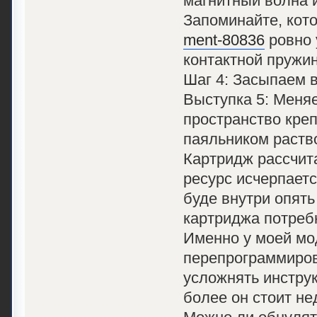
магнитный волна и
Запоминайте, кот
ment-80836
ровно 
контактной пружин
Шаг 4: Засыпаем в
Выступка 5: Меняе
пространство креп
паяльником раств
Картридж рассчита
ресурс исчерпаетс
буде внутри опять
картриджа потребн
Именно у моей мод
перепрограммирова
усложнять инструк
более он стоит не