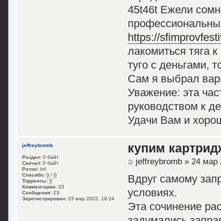
45t46t Ежели сомн
профессиональные
https://sfimprovfes
лакомиться тяга к
туго с деньгами, 
Сам я выбрал вар
Уважение: эта час
руководством к д
Удачи Вам и хоро
купим картрид
jeffreybromb
Раздал:
0 байт
jeffreybromb
» 24 мар 
Скачал:
0 байт
Ратио:
Inf.
Спасибо:
0
/
0
Вдруг самому зап
Торренты:
0
Комментарии:
23
условиях.
Сообщения:
23
Зарегистрирован:
23 мар 2022, 19:24
Эта сочинение ра
задумались заправ