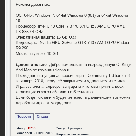
Рекомендованные:
ОС: 64-bit Windows 7, 64-bit Windows 8 (8.1) or 64-bit Windows
10
Процессор: Intel CPU Core i7 3770 3.4 GHz / AMD CPU AMD
FX-8350 4 GHz
Оперативная память: 16 GB ОЗУ
Видеокарта: Nvidia GPU GeForce GTX 780 / AMD GPU Radeon
R9 290
Место на диске: 10 GB
Дополнительно
: Добро пожаловать в возрожденную Of Kings
And Men от команды fianna.ru
Последняя выпущенная версия игры - Community Edition от 3-
го января 2018, перед её закрытием и удалением из стима.
Игра вылечена, серверы запущены и готовы принять всех
желающих игроков абсолютно бесплатно.
Если будет онлайн и будет интерес, в дальнейшем возможны
доработки игры от мододелов.
Торрент
Опции
Автор
:
K700
Статус
: Проверен
Добавлен
: 21 июн 2018,
Скорость скачивания
: