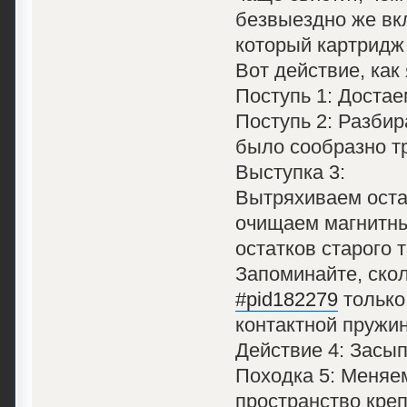
безвыездно же вкл
который картридж
Вот действие, как 
Поступь 1: Достае
Поступь 2: Разбир
было сообразно тр
Выступка 3:
Вытряхиваем оста
очищаем магнитны
остатков старого 
Запоминайте, ско
#pid182279
только
контактной пружин
Действие 4: Засып
Походка 5: Меняем
пространство креп