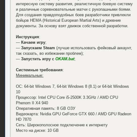
интересную систему развития, реалистичную боевую систему
и различные соревновательные матчи с рукопашными боями.
Для создания правдоподобных боев разработчики привлекли
бойцов HEMA (Historical European Martial Arts) и древние
документы. За основу взят движок собственной разработки.
Инструкция
:
—
Качаем игру
;
—
Запускаем Steam
(лучше использовать фейковый аккаунт,
так сказать, во избежании проблем);
—
Запустить игру с
OKAM.bat
;
Системные требования
:
Минимальные:
ОС: 64-bit Windows 7, 64-bit Windows 8 (8.1) or 64-bit Windows
10
Процессор: Intel CPU Core i5-2500K 3.3GHz / AMD CPU
Phenom II X4 940
Оперативная память: 8 GB ОЗУ
Видеокарта: Nvidia GPU GeForce GTX 660 / AMD GPU Radeon
HD 7870
Сеть: Широкополосное подключение к интернету
Место на диске: 10 GB