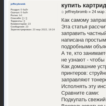
купить картри
jeffreybromb
Раздал:
0 байт
jeffreybromb
» 24 мар 
Скачал:
0 байт
Ратио:
Inf.
Спасибо:
0
/
0
Как самому запра
Торренты:
0
Комментарии:
23
Эта статья рассч
Сообщения:
23
Зарегистрирован:
23 мар 2022, 19:24
заправить частный
написана простым
подробными объя
А те, кто занимае
не узнают - чтобы
Как домашние уст
принтеров: струйн
заправляют тонеро
Исполнять эту ин
Сравните сами:
Подкупать свежий 