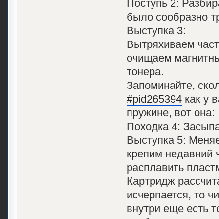
Поступь 2: Разбир
было сообразно тр
Выступка 3:
Вытряхиваем част
очищаем магнитны
тонера.
Запоминайте, ско
#pid265394
как у в
пружине, вот она:
Походка 4: Засып
Выступка 5: Меняе
крепим недавний 
расплавить пластм
Картридж рассчита
исчерпается, то ч
внутри еще есть т