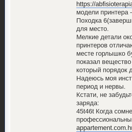
https://abfisioterap
модели принтера -
Походка 6(заверш
для место.
Мелкие детали ок
принтеров отличаю
месте горлышко бу
показал вещество 
который порядок 
Надеюсь моя инст
период и нервы.
Кстати, не забудь
заряда:
45t46t Когда сомн
профессиональные
appartement.com.h