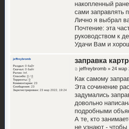
накопленный ранее
сами заправлять 
Лично я выбрал ва
Почтение: эта час
руководством к д
Удачи Вам и хоро
заправка картр
jeffreybromb
Раздал:
0 байт
jeffreybromb
» 24 мар 
Скачал:
0 байт
Ратио:
Inf.
Спасибо:
0
/
0
Как самому запра
Торренты:
0
Комментарии:
23
Эта сочинение ра
Сообщения:
23
Зарегистрирован:
23 мар 2022, 19:24
задумались запра
довольно написан
подробными объя
А те, кто занимае
не узнают - чтобы