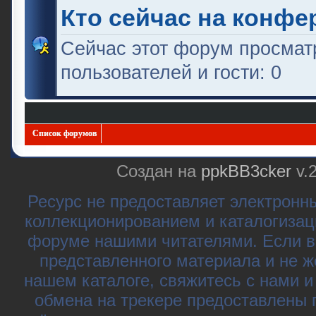
Кто сейчас на конфе
Сейчас этот форум просмат
пользователей и гости: 0
Список форумов
Создан на
ppkBB3cker
v.
Ресурс не предоставляет электронн
коллекционированием и каталогизац
форуме нашими читателями. Если в
представленного материала и не ж
нашем каталоге, свяжитесь с нами 
обмена на трекере предоставлены 