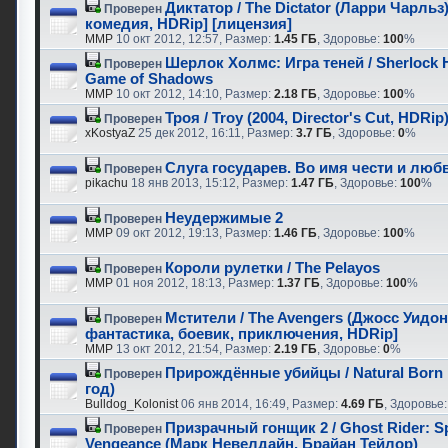
Диктатор / The Dictator (Ларри Чарльз) 
Проверен
комедия, HDRip] [лицензия]
MMP
10 окт 2012, 12:57, Размер:
1.45 ГБ
, Здоровье:
100
%
Шерлок Холмс: Игра теней / Sherlock 
Проверен
Game of Shadows
MMP
10 окт 2012, 14:10, Размер:
2.18 ГБ
, Здоровье:
100
%
Троя / Troy (2004, Director's Cut, HDRip
Проверен
xKostyaZ
25 дек 2012, 16:11, Размер:
3.7 ГБ
, Здоровье:
0
%
Слуга государев. Во имя чести и люб
Проверен
pikachu
18 янв 2013, 15:12, Размер:
1.47 ГБ
, Здоровье:
100
%
Неудержимые 2
Проверен
MMP
09 окт 2012, 19:13, Размер:
1.46 ГБ
, Здоровье:
100
%
Короли рулетки / The Pelayos
Проверен
MMP
01 ноя 2012, 18:13, Размер:
1.37 ГБ
, Здоровье:
100
%
Мстители / The Avengers (Джосс Уидон) 
Проверен
фантастика, боевик, приключения, HDRip]
MMP
13 окт 2012, 21:54, Размер:
2.19 ГБ
, Здоровье:
0
%
Прирождённые убийцы / Natural Born K
Проверен
год)
Bulldog_Kolonist
06 янв 2014, 16:49, Размер:
4.69 ГБ
, Здоровье
Призрачный гонщик 2 / Ghost Rider: Spi
Проверен
Vengeance (Марк Невелдайн, Брайан Тейлор)