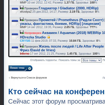
MMP
10 окт 2012, 12:42, Размер:
1.37 ГБ
, Здоровье:
100
%
Гладиатор / Gladiator (2000, HDRip)
Проверен
xKostyaZ
25 дек 2012, 14:17, Размер:
2.19 ГБ
, Здоровье:
0
%
Прометей / Prometheus (Ридли Скотт) [2
Проверен
ужасы, фантастика, боевик, HDRip] [лицензия]
MMP
14 окт 2012, 19:35, Размер:
2.05 ГБ
, Здоровье:
???
%
Аквамен / Aquaman (2018) WEBRip 10
Непроверен
HDrezka Studio
CRYSIS
11 фев 2019, 07:33, Размер:
10.84 ГБ
, Здоровье:
0
%
Жизнь после людей / Life After People
Проверен
Фриз /David de Vries)
Inferno
17 окт 2012, 21:25, Размер:
1.45 ГБ
, Здоровье:
100
%
Отображать торренты:
Показать темы за:
П
Новая тема
Вернуться в Список форумов
П
Кто сейчас на конфере
Сейчас этот форум просматрива