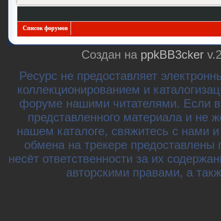
Список форумов
Создан на
ppkBB3cker
v.
Ресурс не предоставляет электронн
коллекционированием и каталогизац
форуме нашими читателями. Если в
представленного материала и не ж
нашем каталоге, свяжитесь с нами 
обмена на трекере предоставлены 
несёт ответственности за их содержа
авторскими правами, а так