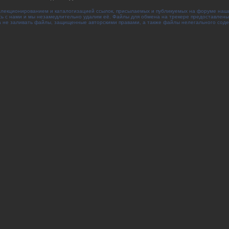
ллекционированием и каталогизацией ссылок, присылаемых и публикуемых на форуме наш
сь с нами и мы незамедлительно удалим её. Файлы для обмена на трекере предоставлены
 не заливать файлы, защищенные авторскими правами, а также файлы нелегального сод