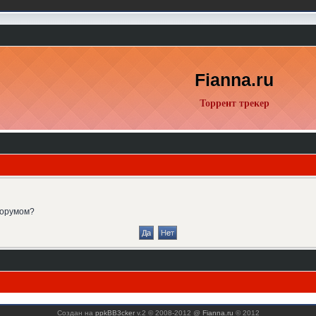
Fianna.ru
Торрент трекер
форумом?
Создан на
ppkBB3cker
v.2 © 2008-2012 @
Fianna.ru
© 2012