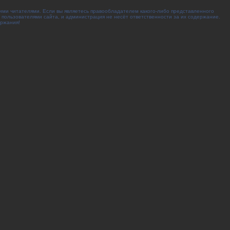
ими читателями. Если вы являетесь правообладателем какого-либо представленного
 пользователями сайта, и администрация не несёт ответственности за их содержание.
ержания!