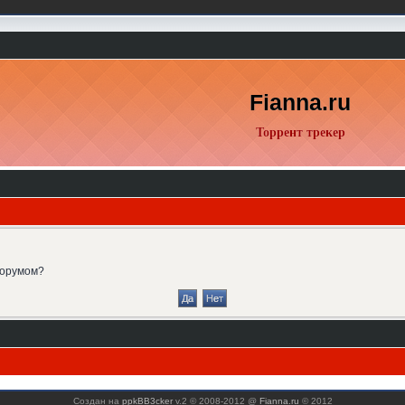
Fianna.ru
Торрент трекер
форумом?
Создан на
ppkBB3cker
v.2 © 2008-2012 @
Fianna.ru
© 2012