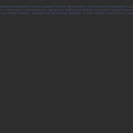
ллекционированием и каталогизацией ссылок, присылаемых и публикуемых на форуме наш
сь с нами и мы незамедлительно удалим её. Файлы для обмена на трекере предоставлены
 не заливать файлы, защищенные авторскими правами, а также файлы нелегального сод