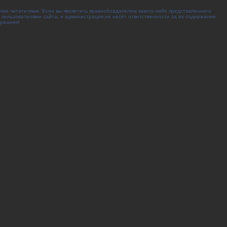
ими читателями. Если вы являетесь правообладателем какого-либо представленного
 пользователями сайта, и администрация не несёт ответственности за их содержание.
ержания!