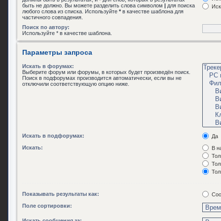
быть не должно. Вы можете разделить слова символом
|
для поиска
Иск
любого слова из списка. Используйте
*
в качестве шаблона для
частичного совпадения.
Поиск по автору:
Используйте * в качестве шаблона.
Параметры запроса
Искать в форумах:
Выберите форум или форумы, в которых будет произведён поиск.
Поиск в подфорумах производится автоматически, если вы не
отключили соответствующую опцию ниже.
Искать в подфорумах:
Да
Искать:
В н
Тол
Тол
Тол
Показывать результаты как:
Соо
Поле сортировки:
Искать сообщения за: