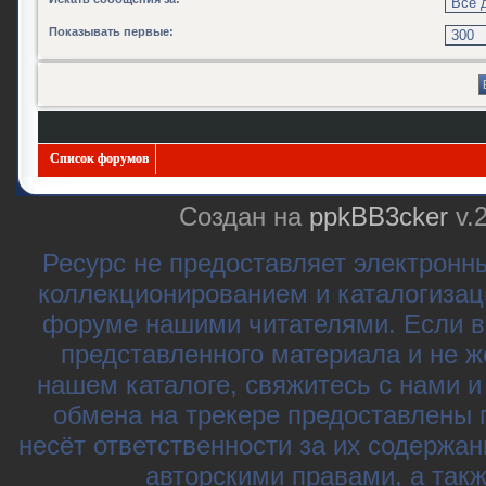
Показывать первые:
Список форумов
Создан на
ppkBB3cker
v.
Ресурс не предоставляет электронн
коллекционированием и каталогизац
форуме нашими читателями. Если в
представленного материала и не ж
нашем каталоге, свяжитесь с нами 
обмена на трекере предоставлены 
несёт ответственности за их содержа
авторскими правами, а так