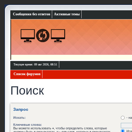
Сообщения без ответов
Активные темы
Текущее время: 09 авг 2026, 08:51
Список форумов
Поиск
Запрос
Искать:
- н
Ключевые слова:
Вы можете использовать
+
, чтобы определить слова, которые
Иск
должны быть в результатах, и
-
для слов, которых в результатах