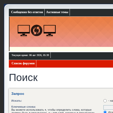
Сообщения без ответов
Активные темы
Текущее время: 06 авг 2026, 05:39
Список форумов
Поиск
Запрос
Искать:
- н
Ключевые слова:
Вы можете использовать
+
, чтобы определить слова, которые
Иск
должны быть в результатах, и
-
для слов, которых в результатах