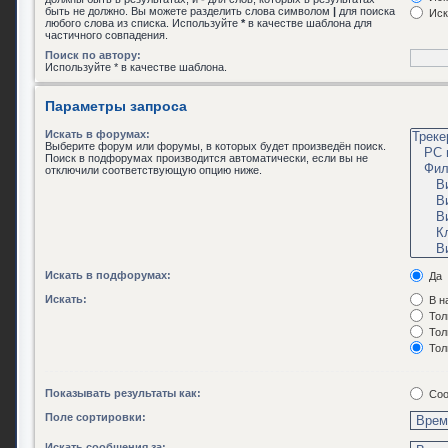
быть не должно. Вы можете разделить слова символом
|
для поиска
Иск
любого слова из списка. Используйте
*
в качестве шаблона для
частичного совпадения.
Поиск по автору:
Используйте * в качестве шаблона.
Параметры запроса
Искать в форумах:
Выберите форум или форумы, в которых будет произведён поиск.
Поиск в подфорумах производится автоматически, если вы не
отключили соответствующую опцию ниже.
Искать в подфорумах:
Да
Искать:
В н
Тол
Тол
Тол
Показывать результаты как:
Соо
Поле сортировки:
Искать сообщения за: