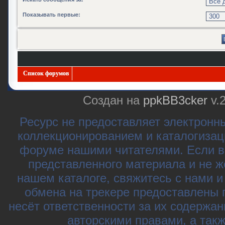
Показывать первые:
Список форумов
Создан на
ppkBB3cker
v.
Ресурс не предоставляет электронн
коллекционированием и каталогизац
форуме нашими читателями. Если в
представленного материала и не ж
нашем каталоге, свяжитесь с нами 
обмена на трекере предоставлены 
несёт ответственности за их содержа
авторскими правами, а так