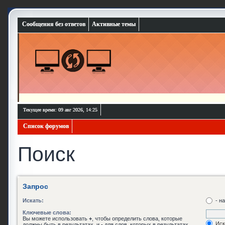
Сообщения без ответов
Активные темы
Текущее время: 09 авг 2026, 14:25
Список форумов
Поиск
Запрос
Искать:
- н
Ключевые слова:
Вы можете использовать
+
, чтобы определить слова, которые
Иск
должны быть в результатах, и
-
для слов, которых в результатах