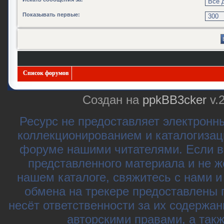
Показывать первые:
Список форумов
Создан на
ppkBB3cker
v.
Ресурс не предоставляет электронн
коллекционированием и каталогизац
форуме нашими читателями. Если в
представленного материала и не ж
нашем каталоге, свяжитесь с нами 
обмена на трекере предоставлены 
несёт ответственности за их содержа
авторскими правами, а так