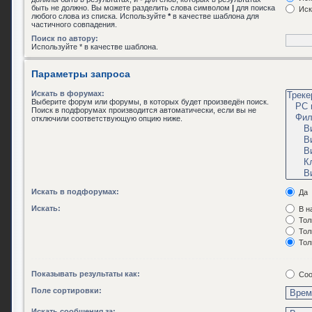
быть не должно. Вы можете разделить слова символом
|
для поиска
Иск
любого слова из списка. Используйте
*
в качестве шаблона для
частичного совпадения.
Поиск по автору:
Используйте * в качестве шаблона.
Параметры запроса
Искать в форумах:
Выберите форум или форумы, в которых будет произведён поиск.
Поиск в подфорумах производится автоматически, если вы не
отключили соответствующую опцию ниже.
Искать в подфорумах:
Да
Искать:
В н
Тол
Тол
Тол
Показывать результаты как:
Соо
Поле сортировки:
Искать сообщения за: