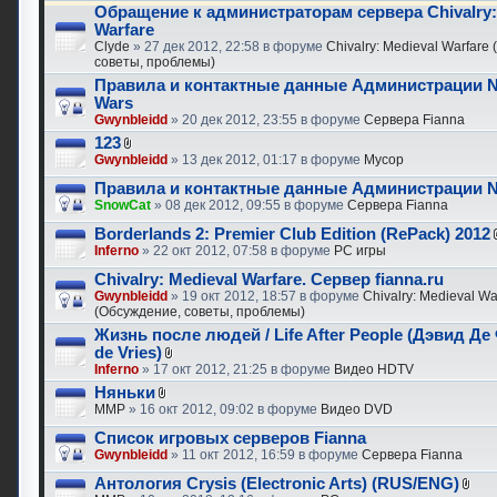
Обращение к администраторам сервера Chivalry:
Warfare
Clyde
» 27 дек 2012, 22:58 в форуме
Chivalry: Medieval Warfare
советы, проблемы)
Правила и контактные данные Администрации N
Wars
Gwynbleidd
» 20 дек 2012, 23:55 в форуме
Сервера Fianna
123
Gwynbleidd
» 13 дек 2012, 01:17 в форуме
Мусор
Правила и контактные данные Администрации N
SnowCat
» 08 дек 2012, 09:55 в форуме
Сервера Fianna
Borderlands 2: Premier Club Edition (RePack) 2012
Inferno
» 22 окт 2012, 07:58 в форуме
PC игры
Chivalry: Medieval Warfare. Сервер fianna.ru
Gwynbleidd
» 19 окт 2012, 18:57 в форуме
Chivalry: Medieval Wa
(Обсуждение, советы, проблемы)
Жизнь после людей / Life After People (Дэвид Де
de Vries)
Inferno
» 17 окт 2012, 21:25 в форуме
Видео HDTV
Няньки
MMP
» 16 окт 2012, 09:02 в форуме
Видео DVD
Список игровых серверов Fianna
Gwynbleidd
» 11 окт 2012, 16:59 в форуме
Сервера Fianna
Антология Crysis (Electronic Arts) (RUS/ENG)