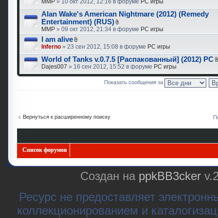
MMP
» 10 окт 2012, 12:16 в форуме
PC игры
Alan Wake's American Nightmare (2012) (Remedy
Entertainment) (RUS)
MMP
» 09 окт 2012, 21:34 в форуме
PC игры
I am alive
Inferno
» 23 сен 2012, 15:08 в форуме
PC игры
World of Tanks v.0.7.5 [Распакованный] (2012) PC
Dajes007
» 16 сен 2012, 15:52 в форуме
PC игры
Показать сообщения за
Вернуться к расширенному поиску
П
Список форумов
Создан на
ppkBB3cker
v.
Ресурс не предоставляет электронн
коллекционированием и каталогизац