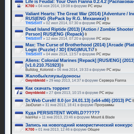
Life is Feudal: Your Own Fianna 0.2.4.2 [Распаков
K700
» 04 ноя 2014, 19:08 в форуме
PC игры
Valiant Hearts: The Great War (2014) [Adventure / In
RUS|ENG {RePack by R.G. Механики}
THiSiSViT
» 02 июл 2014, 07:30 в форуме
PC игры
Dead Island Riptide (2013) [Action / Zombie Shooter 
Person] RUS|ENG {Repack}
THiSiSViT
» 12 июн 2014, 07:20 в форуме
PC игры
Max: The Curse of Brotherhood (2014) [Arcade (Plat
Logic (Puzzle) / 3D] ENG|MULTi7
THiSiSViT
» 04 июн 2014, 13:57 в форуме
PC игры
Aliens: Colonial Marines [Repack] [RUS/ENG] (2013
[v1.0.210.751923]
Bulldog_Kolonist
» 06 янв 2014, 19:33 в форуме
PC игры
Жалобы/кляузы/доносы
Gwynbleidd
» 29 мар 2013, 14:37 в форуме
Сервера Fianna
Как скачать торрент
Gwynbleidd
» 27 фев 2013, 10:15 в форуме
PC игры
Dr.Web CureIt! 8.0 (от 24.01.13) (x64-x86) (2013) PC
JaxDuran
» 31 янв 2013, 18:41 в форуме
Программы
Куда PERSISTENT WORLD??????
IvanHui
» 11 янв 2013, 23:46 в форуме
Mount & Blade
Запись на новогодний юмористический конкурс
K700
» 01 янв 2013, 12:46 в форуме
Общее