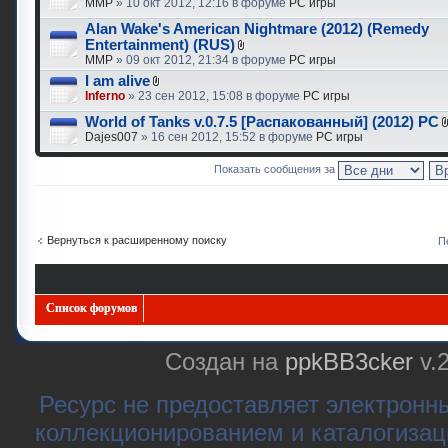
MMP
» 10 окт 2012, 12:16 в форуме
PC игры
Alan Wake's American Nightmare (2012) (Remedy
Entertainment) (RUS)
MMP
» 09 окт 2012, 21:34 в форуме
PC игры
I am alive
Inferno
» 23 сен 2012, 15:08 в форуме
PC игры
World of Tanks v.0.7.5 [Распакованный] (2012) PC
Dajes007
» 16 сен 2012, 15:52 в форуме
PC игры
Показать сообщения за
Вернуться к расширенному поиску
П
Список форумов
Создан на
ppkBB3cker
v.
Ресурс не предоставляет электронн
коллекционированием и каталогизац