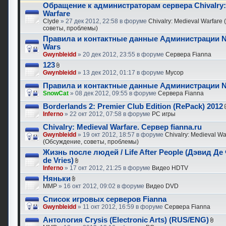
Обращение к администраторам сервера Chivalry:
Warfare
Clyde
» 27 дек 2012, 22:58 в форуме
Chivalry: Medieval Warfare
советы, проблемы)
Правила и контактные данные Администрации N
Wars
Gwynbleidd
» 20 дек 2012, 23:55 в форуме
Сервера Fianna
123
Gwynbleidd
» 13 дек 2012, 01:17 в форуме
Мусор
Правила и контактные данные Администрации N
SnowCat
» 08 дек 2012, 09:55 в форуме
Сервера Fianna
Borderlands 2: Premier Club Edition (RePack) 2012
Inferno
» 22 окт 2012, 07:58 в форуме
PC игры
Chivalry: Medieval Warfare. Сервер fianna.ru
Gwynbleidd
» 19 окт 2012, 18:57 в форуме
Chivalry: Medieval Wa
(Обсуждение, советы, проблемы)
Жизнь после людей / Life After People (Дэвид Де
de Vries)
Inferno
» 17 окт 2012, 21:25 в форуме
Видео HDTV
Няньки
MMP
» 16 окт 2012, 09:02 в форуме
Видео DVD
Список игровых серверов Fianna
Gwynbleidd
» 11 окт 2012, 16:59 в форуме
Сервера Fianna
Антология Crysis (Electronic Arts) (RUS/ENG)