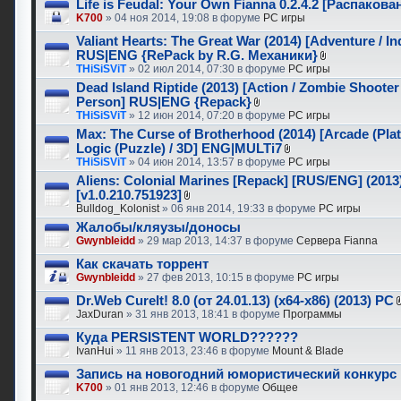
Life is Feudal: Your Own Fianna 0.2.4.2 [Распаков
K700
» 04 ноя 2014, 19:08 в форуме
PC игры
Valiant Hearts: The Great War (2014) [Adventure / In
RUS|ENG {RePack by R.G. Механики}
THiSiSViT
» 02 июл 2014, 07:30 в форуме
PC игры
Dead Island Riptide (2013) [Action / Zombie Shooter 
Person] RUS|ENG {Repack}
THiSiSViT
» 12 июн 2014, 07:20 в форуме
PC игры
Max: The Curse of Brotherhood (2014) [Arcade (Plat
Logic (Puzzle) / 3D] ENG|MULTi7
THiSiSViT
» 04 июн 2014, 13:57 в форуме
PC игры
Aliens: Colonial Marines [Repack] [RUS/ENG] (2013
[v1.0.210.751923]
Bulldog_Kolonist
» 06 янв 2014, 19:33 в форуме
PC игры
Жалобы/кляузы/доносы
Gwynbleidd
» 29 мар 2013, 14:37 в форуме
Сервера Fianna
Как скачать торрент
Gwynbleidd
» 27 фев 2013, 10:15 в форуме
PC игры
Dr.Web CureIt! 8.0 (от 24.01.13) (x64-x86) (2013) PC
JaxDuran
» 31 янв 2013, 18:41 в форуме
Программы
Куда PERSISTENT WORLD??????
IvanHui
» 11 янв 2013, 23:46 в форуме
Mount & Blade
Запись на новогодний юмористический конкурс
K700
» 01 янв 2013, 12:46 в форуме
Общее