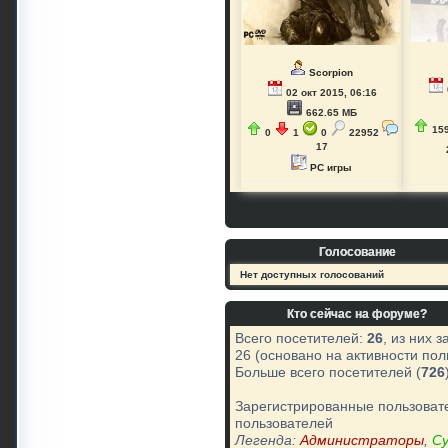
Scorpion
02 окт 2015, 06:16
662.65 МБ
15
0
1
0
22952
17
PC игры
Голосование
Нет доступных голосований
Кто сейчас на форуме?
Всего посетителей:
26
, из них 
26 (основано на активности пол
Больше всего посетителей (
726
Зарегистрированные пользовате
пользователей
Легенда:
Администраторы
,
С