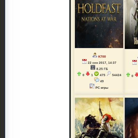
K700
22 сен 2017, 14:37
8.25 ГБ
0
1
475
54424
0
49
PC игры