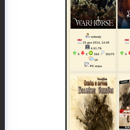
nobody
15 дек 2014, 14:45
6.61 ГБ
9
2
264
36275
0
19
PC игры