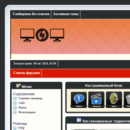
Сообщения без ответов
Активные темы
Текущее время: 08 авг 2026, 05:06
Список форумов
Настраиваемый блок
Меню
Содержание
Главная страница
Сайт
Поиск
Регистрация
Топ скачиваемых торренто
Помощь
FAQ