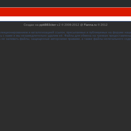
Создан на
ppkBB3cker
v.2 © 2008-2012 @
Fianna.ru
© 2012
ллекционированием и каталогизацией ссылок, присылаемых и публикуемых на форуме наш
сь с нами и мы незамедлительно удалим её. Файлы для обмена на трекере предоставлены
 не заливать файлы, защищенные авторскими правами, а также файлы нелегального сод