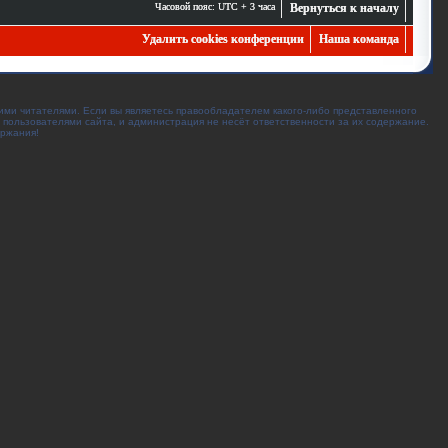
Часовой пояс: UTC + 3 часа
Вернуться к началу
Удалить cookies конференции
Наша команда
ими читателями. Если вы являетесь правообладателем какого-либо представленного
 пользователями сайта, и администрация не несёт ответственности за их содержание.
ержания!