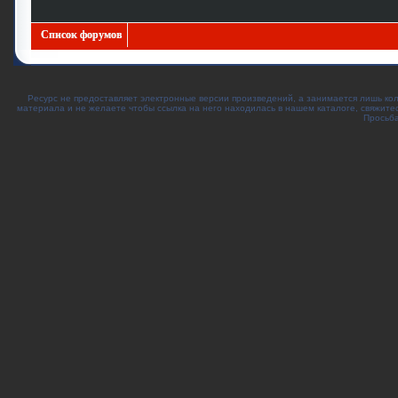
Список форумов
Ресурс не предоставляет электронные версии произведений, а занимается лишь ко
материала и не желаете чтобы ссылка на него находилась в нашем каталоге, свяжите
Просьба