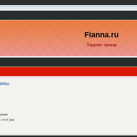
Fianna.ru
Торрент трекер
аны.
щении
 этот раз