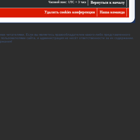
Часовой пояс: UTC + 3 часа
Вернуться к началу
Удалить cookies конференции
Наша команда
ими читателями. Если вы являетесь правообладателем какого-либо представленного
 пользователями сайта, и администрация не несёт ответственности за их содержание.
ержания!