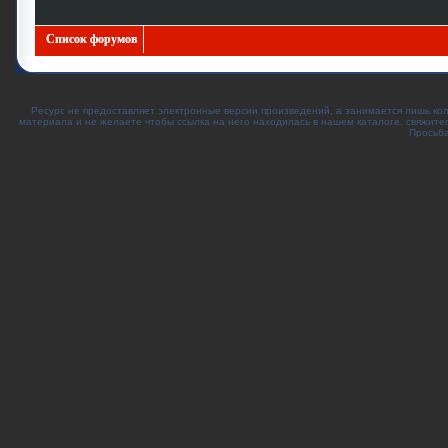
Список форумов
Ресурс не предоставляет электронные версии произведений, а занимается лишь ко
материала и не желаете чтобы ссылка на него находилась в нашем каталоге, свяжите
Просьба