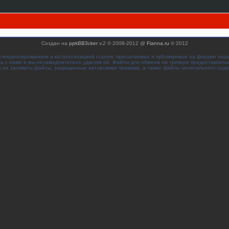
Создан на
ppkBB3cker
v.2 © 2008-2012 @
Fianna.ru
© 2012
ллекционированием и каталогизацией ссылок, присылаемых и публикуемых на форуме наш
сь с нами и мы незамедлительно удалим её. Файлы для обмена на трекере предоставлены
 не заливать файлы, защищенные авторскими правами, а также файлы нелегального сод