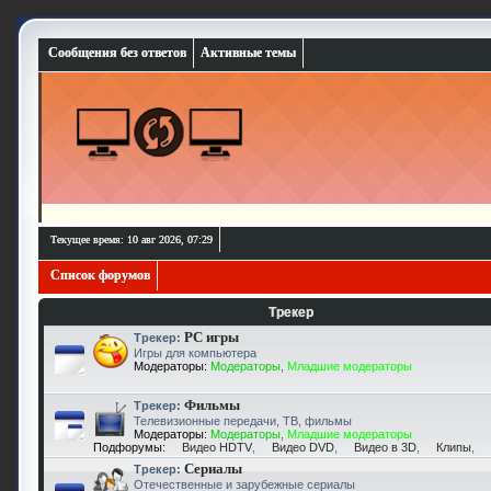
Сообщения без ответов
Активные темы
Текущее время: 10 авг 2026, 07:29
Список форумов
Трекер
PC игры
Трекер:
Игры для компьютера
Модераторы:
Модераторы
,
Младшие модераторы
Фильмы
Трекер:
Телевизионные передачи, ТВ, фильмы
Модераторы:
Модераторы
,
Младшие модераторы
Подфорумы:
Видео HDTV
,
Видео DVD
,
Видео в 3D
,
Клипы
,
Сериалы
Трекер:
Отечественные и зарубежные сериалы