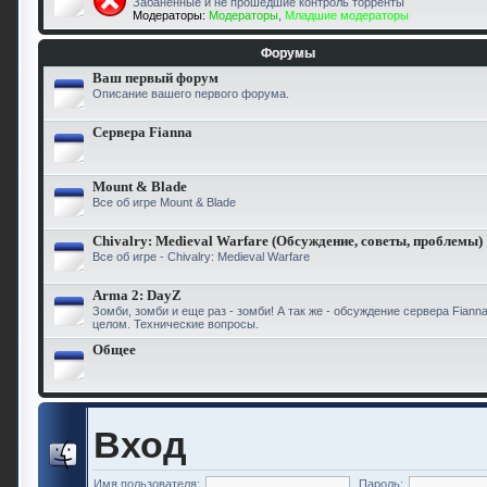
Забаненные и не прошедшие контроль торренты
Модераторы:
Модераторы
,
Младшие модераторы
Форумы
Ваш первый форум
Описание вашего первого форума.
Сервера Fianna
Mount & Blade
Все об игре Mount & Blade
Chivalry: Medieval Warfare (Обсуждение, советы, проблемы)
Все об игре - Chivalry: Medieval Warfare
Arma 2: DayZ
Зомби, зомби и еще раз - зомби! А так же - обсуждение сервера Fiann
целом. Технические вопросы.
Общее
Вход
Имя пользователя:
Пароль: