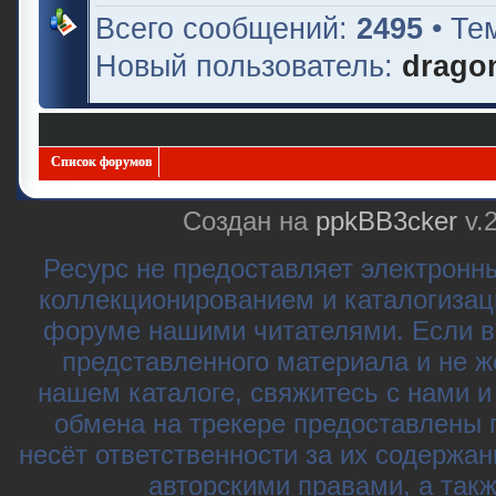
Всего сообщений:
2495
• Те
Новый пользователь:
drago
Список форумов
Создан на
ppkBB3cker
v.
Ресурс не предоставляет электронн
коллекционированием и каталогизац
форуме нашими читателями. Если в
представленного материала и не ж
нашем каталоге, свяжитесь с нами 
обмена на трекере предоставлены 
несёт ответственности за их содержа
авторскими правами, а так