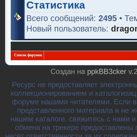
Статистика
Всего сообщений:
2495
• Те
Новый пользователь:
drago
Список форумов
Создан на
ppkBB3cker
v.
Ресурс не предоставляет электронн
коллекционированием и каталогизац
форуме нашими читателями. Если в
представленного материала и не ж
нашем каталоге, свяжитесь с нами 
обмена на трекере предоставлены 
несёт ответственности за их содержа