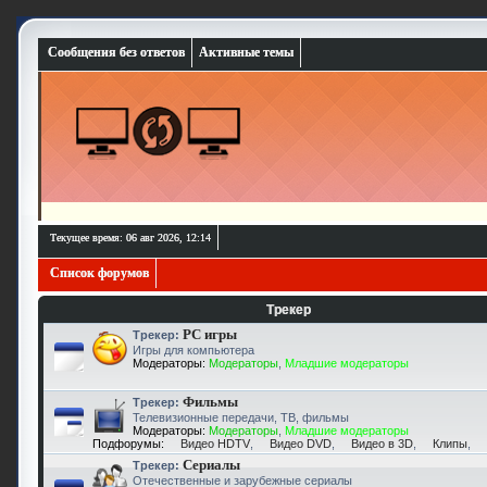
Сообщения без ответов
Активные темы
Текущее время: 06 авг 2026, 12:14
Список форумов
Трекер
PC игры
Трекер:
Игры для компьютера
Модераторы:
Модераторы
,
Младшие модераторы
Фильмы
Трекер:
Телевизионные передачи, ТВ, фильмы
Модераторы:
Модераторы
,
Младшие модераторы
Подфорумы:
Видео HDTV
,
Видео DVD
,
Видео в 3D
,
Клипы
,
Сериалы
Трекер:
Отечественные и зарубежные сериалы