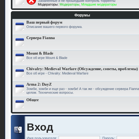
Забаненные и не прошедшие контроль торренты
Модераторы:
Модераторы
,
Младшие модераторы
Форумы
Ваш первый форум
Описание вашего первого форума.
Сервера Fianna
Mount & Blade
Все об игре Mount & Blade
Chivalry: Medieval Warfare (Обсуждение, советы, проблемы)
Все об игре - Chivalry: Medieval Warfare
Arma 2: DayZ
Зомби, зомби и еще раз - зомби! А так же - обсуждение сервера Fiann
целом. Технические вопросы.
Общее
Вход
Имя пользователя:
Пароль: