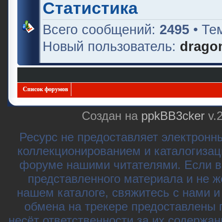
Статистика
Всего сообщений:
2495
• Те
Новый пользователь:
drago
Список форумов
Создан на
ppkBB3cker
v.
Ресурс не предоставляет электронн
коллекционированием и каталогизац
форуме нашими читателями. Если в
представленного материала и не ж
нашем каталоге, свяжитесь с нами 
обмена на трекере предоставлены 
несёт ответственности за их содержа