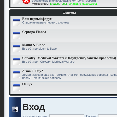
Забаненные и не прошедшие контроль торренты
Модераторы:
Модераторы
,
Младшие модераторы
Форумы
Ваш первый форум
Описание вашего первого форума.
Сервера Fianna
Mount & Blade
Все об игре Mount & Blade
Chivalry: Medieval Warfare (Обсуждение, советы, проблемы)
Все об игре - Chivalry: Medieval Warfare
Arma 2: DayZ
Зомби, зомби и еще раз - зомби! А так же - обсуждение сервера Fiann
целом. Технические вопросы.
Общее
Вход
Имя пользователя:
Пароль: