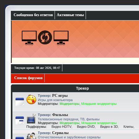
Сообщения без ответов
Активные темы
Текущее время: 08 авг 2026, 08:47
Список форумов
Трекер
PC игры
Трекер:
Игры для компьютера
Модераторы:
Модераторы
,
Младшие модераторы
Фильмы
Трекер:
Телевизионные передачи, ТВ, фильмы
Модераторы:
Модераторы
,
Младшие модераторы
Подфорумы:
Видео HDTV
,
Видео DVD
,
Видео в 3D
,
Клипы
,
Сериалы
Трекер:
Отечественные и зарубежные сериалы